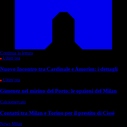
Continua la lettura
Ultim’ora
Nuovo Incontro tra Cardinale e Amorim: i dettagli
Ultim’ora
Gimenez nel mirino del Porto: le opzioni del Milan
Calciomercato
Contatti tra Milan e Torino per il prestito di Cissé
News Milan