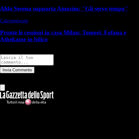
Aldo Serena supporta Amorim: "Gli serve tempo"
Calciomercato
Pronte le cessioni in casa Milan: Tomori, Fofana e
Athekame in bilico
Commenti
Invia Commento
Tutti
Leggi altri commenti
Ilmilanista.it
Testata giornalistica autorizzazione tribunale di Roma iscritta con il
n°78 con delibera del 12/04/2018. Direttore Responsabile: Stefano
Benedetti