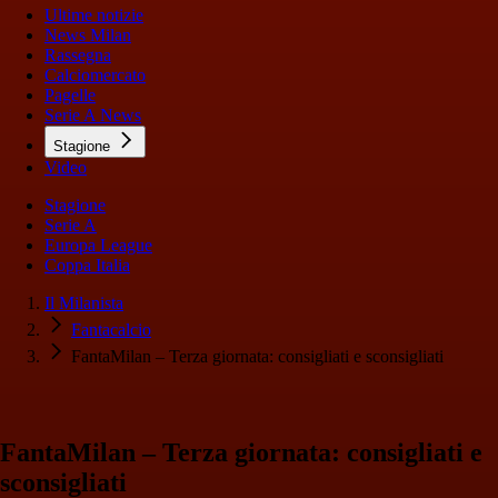
Ultime notizie
News Milan
Rassegna
Calciomercato
Pagelle
Serie A News
Stagione
Video
Stagione
Serie A
Europa League
Coppa Italia
Il Milanista
Fantacalcio
FantaMilan – Terza giornata: consigliati e sconsigliati
FantaMilan – Terza giornata: consigliati e
sconsigliati