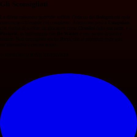
Gli Sconsigliati
La difesa rossonera potrebbe soffrire l’attacco del
Bologna
ma resta
comunque schierabile nel complesso. Attenzione però a
Estupiñán
,
che rischia di soffrire un giocatore come
Orsolini
dalla sua parte, e a
Pavlovic
, in ballottaggio con
De Winter
e non sicuro di partire
titolare. Non consigliato anche
Ricci
, che al momento resta solo
un’alternativa a centrocampo.
© RIPRODUZIONE RISERVATA