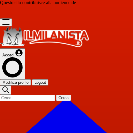
Questo sito contribuisce alla audience de
Accedi
Modifica profilo
Logout
Cerca