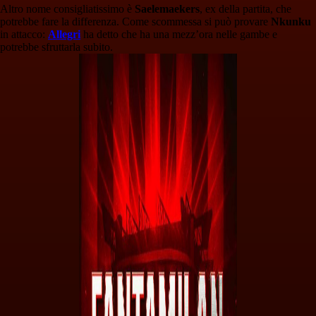
Altro nome consigliatissimo è
Saelemaekers
, ex della partita, che
potrebbe fare la differenza. Come scommessa si può provare
Nkunku
in attacco:
Allegri
ha detto che ha una mezz’ora nelle gambe e
potrebbe sfruttarla subito.