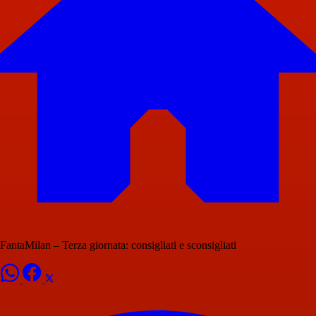
FantaMilan – Terza giornata: consigliati e sconsigliati