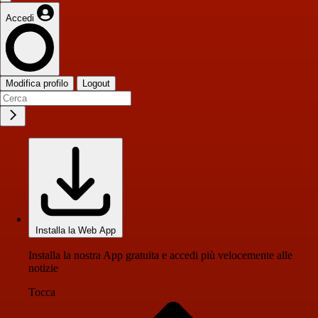
Accedi
Modifica profilo
Logout
Installa la Web App
Installa la nostra App gratuita e accedi più velocemente alle
notizie
Tocca