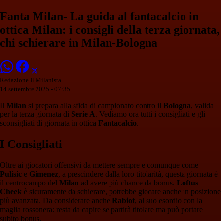
Fanta Milan- La guida al fantacalcio in
ottica Milan: i consigli della terza giornata,
chi schierare in Milan-Bologna
Redazione Il Milanista
14 settembre 2025 - 07:35
Il
Milan
si prepara alla sfida di campionato contro il
Bologna
, valida
per la terza giornata di
Serie A
. Vediamo ora tutti i consigliati e gli
sconsigliati di giornata in ottica
Fantacalcio
.
I Consigliati
Oltre ai giocatori offensivi da mettere sempre e comunque come
Pulisic
e
Gimenez
, a prescindere dalla loro titolarità, questa giornata è
il centrocampo del
Milan
ad avere più chance da bonus.
Loftus-
Cheek
è sicuramente da schierare, potrebbe giocare anche in posizione
più avanzata. Da considerare anche
Rabiot
, al suo esordio con la
maglia rossonera: resta da capire se partirà titolare ma può portare
subito bonus.