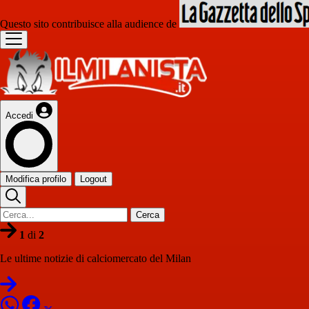
Questo sito contribuisce alla audience de
Accedi
Modifica profilo
Logout
Cerca
1
di
2
Le ultime notizie di calciomercato del Milan