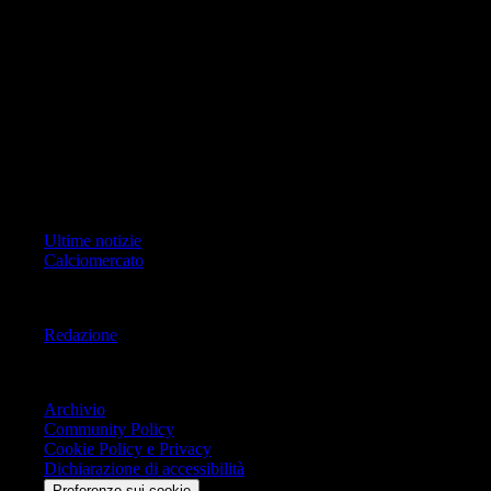
foto, video e grafiche) è Geo Editrice; per ogni comunicazione avente
ad oggetto i contenuti del Sito scrivere a info@geoeditrice.it
Pagina non ufficiale, non autorizzata o connessa a Associazione Calcio
Milan S.p.A. I marchi MILAN e AC MILAN sono di esclusiva
proprietà di Associazione Calcio Milan S.p.A..
Copyright Copyright 2021-2026 © IlMilanista.it & Geo Editrice S.r.l |
Tutti i diritti riservati.
Primo Piano
Ultime notizie
Calciomercato
Informazioni
Redazione
Trasparenza
Archivio
Community Policy
Cookie Policy e Privacy
Dichiarazione di accessibilità
Preferenze sui cookie