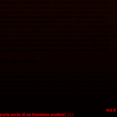
del Milan per Andrea Belotti
, che avrebbe rifiutato l'ipotesi del
rinnovo con il Torino. Andando in scadenza nel 2022, il Gallo pare
dunque destinato a lasciare il club granata la prossima estate. Anzi,
il
Torino sarà anche costretto ad abbassare le proprie pretese
economiche per venderlo subito
e per non rischiare di perdere il
proprio centravanti a parametro zero a giugno 2022. Sarebbe dunque
un vero e proprio colpaccio per il Diavolo, che segue da tempo l'ariete
italiano e ora avrebbe fiutato l'occasione giusta. Secondo Bargiggia,
in
questo momento Belotti sarebbe la prima scelta del Milan, che
però starebbe seguendo anche altri prospetti molto interessanti
per l'attacco che potrebbero arrivare a prescindere dal Gallo
.
Gli altri nomi
Fari puntati infatti anche su alcuni talenti in rampa di lancio come ad
esempio
Boulaye Dia
. L'attaccante 24 enne piace a Massara che lo
starebbe seguendo con attenzione nella sua avventura in Francia. Nel
mirino rossonero poi ci sarebbe anche un altro gioiello della scuderia di
Mino Raiola, cioè
Brian Brobbey
dell'Ajax. Classe 2002, è uno degli
ultimi talenti d'oro lanciati dal club olandese. Il Milan lo osserva e
valuta come muoversi, ma nel frattempo punta forte sulla certezza
Belotti.
Ma nel frattempo in casa rossonera è esplosa
all'improvviso anche un'altra clamorosa bomba di mercato:
ora si
parla anche di un fenomeno assoluto! <<<