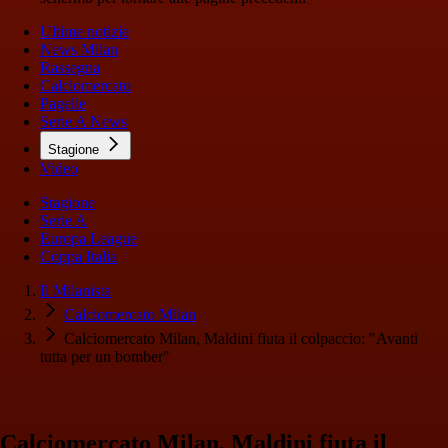
Ultime notizie
News Milan
Rassegna
Calciomercato
Pagelle
Serie A News
Stagione
Video
Stagione
Serie A
Europa League
Coppa Italia
Il Milanista
Calciomercato Milan
Calciomercato Milan, Maldini fiuta il colpaccio: "Avanti
tutta per un bomber"
Calciomercato Milan, Maldini fiuta il