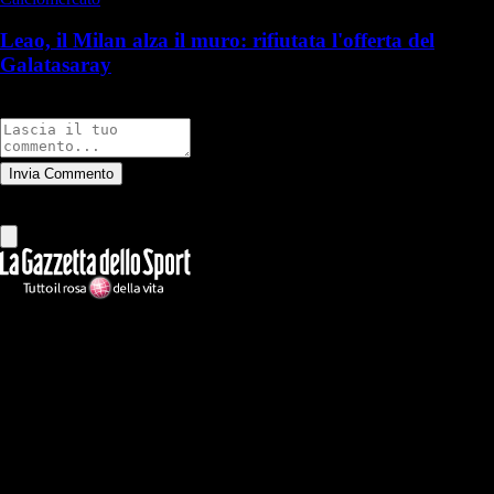
Leao, il Milan alza il muro: rifiutata l'offerta del
Galatasaray
Commenti
Invia Commento
Tutti
Leggi altri commenti
Ilmilanista.it
Testata giornalistica autorizzazione tribunale di Roma iscritta con il
n°78 con delibera del 12/04/2018. Direttore Responsabile: Stefano
Benedetti
Il sito IlMilanista.it di titolarità di Geo Editrice S.r.l. con sede in Roma,
via Bomarzo 34, C.F./PI 09724341004, è affiliato al network Gazzanet
di RCS Mediagroup S.p.a.. Unico responsabile dei contenuti (testi,