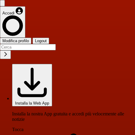
Accedi
Modifica profilo
Logout
Installa la Web App
Installa la nostra App gratuita e accedi più velocemente alle
notizie
Tocca