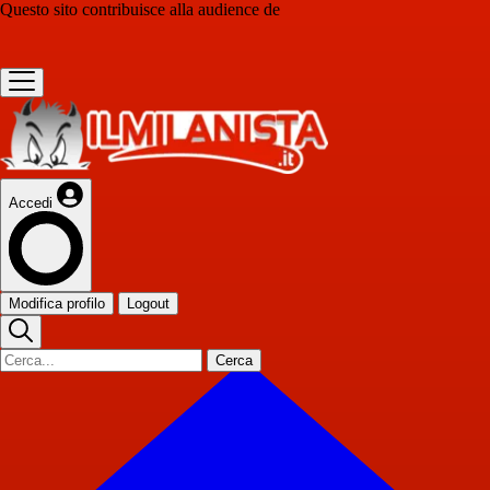
Questo sito contribuisce alla audience de
Accedi
Modifica profilo
Logout
Cerca