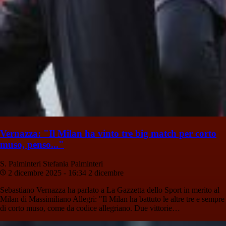
Vernazza: "Il Milan ha vinto tre big match per corto
muso, penso..."
S. Palminteri
Stefania Palminteri
2 dicembre 2025 - 16:34
2 dicembre
Sebastiano Vernazza ha parlato a La Gazzetta dello Sport in merito al
Milan di Massimiliano Allegri: "Il Milan ha battuto le altre tre e sempre
di corto muso, come da codice allegriano. Due vittorie…