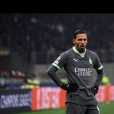
TMW Radio citando anche il Milan e di Max Allegri e Igli Tare: “C’è
stata questa trattativa per la cessione del Monza che non è…