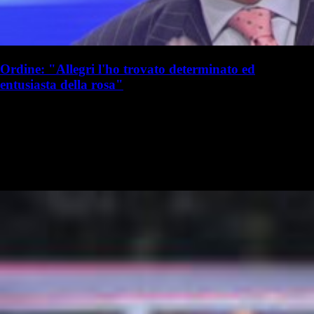
Ordine: "Allegri l'ho trovato determinato ed
entusiasta della rosa"
S. Palminteri
Stefania Palminteri
21 luglio 2025 - 19:10
21 luglio
Vai nel canale WhatsApp del Milanista > Franco Ordine ha parlato a
TMW Radio in merito a Massimiliano Allegri e al calciomercato del
Milan: Il Milan è in ritardo sul mercato?: "Credo che in questa…