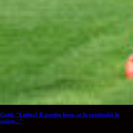
Gotti: "Loftus? È partito bene, se la continuità lo
assiste..."
S. Palminteri
Stefania Palminteri