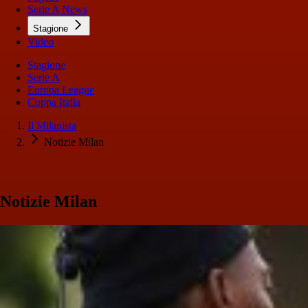
Serie A News
Stagione
Video
Stagione
Serie A
Europa League
Coppa Italia
Il Milanista
Notizie Milan
Notizie Milan