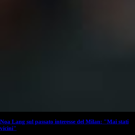
Noa Lang sul passato interesse del Milan: "Mai stati
vicini"