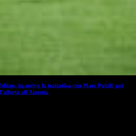
Milan: in arrivo la trattativa con Marc Pubill, poi
l'offerta all'Almeria
G. Benedetti
Giulia Benedetti
20 luglio 2025 - 17:20
20 luglio
Vai nel canale Telegram del Milanista > Niccolò Ceccarini ha parlato a
TMW Radio in merito al calciomercato del Milan: "Il Milan è molto
attivo. I rossoneri vogliono completare il prima possibile la…