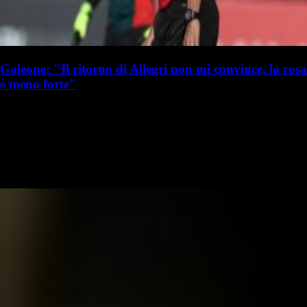
Galeone: "Il ritorno di Allegri non mi convince, la rosa
è meno forte"
S. Palminteri
Stefania Palminteri
19 luglio 2025 - 16:50
19 luglio
Vai nel canale WhatsApp del Milanista > Giovanni Galeone ha parlato
a Libero in merito agli allenatori di Serie A, citando anche Max Allegri
al Milan: "Ha mangiato una minestra riscaldata con il Milan…