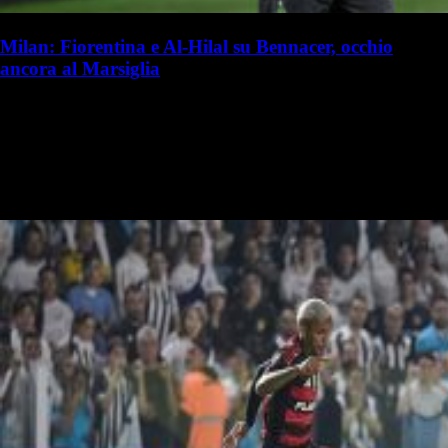
Milan: Fiorentina e Al-Hilal su Bennacer, occhio
ancora al Marsiglia
S. Palminteri
Stefania Palminteri
19 luglio 2025 - 15:50
19 luglio
Vai nel canale WhatsApp del Milanista > Ismael Bennacer è al
capolinea della sua avventura al Milan. Marco Pasotto ha analizzato a
La Gazzetta dello Sport il futuro dell'algerino. Secondo il…