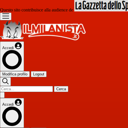
Questo sito contribuisce alla audience de
Accedi
Modifica profilo
Logout
Cerca
Accedi