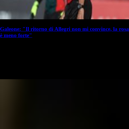
Galeone: "Il ritorno di Allegri non mi convince, la rosa
è meno forte"
S. Palminteri
Stefania Palminteri
19 luglio 2025 - 16:50
19 luglio
Vai nel canale WhatsApp del Milanista > Giovanni Galeone ha parlato
a Libero in merito agli allenatori di Serie A, citando anche Max Allegri
al Milan: "Ha mangiato una minestra riscaldata con il Milan…