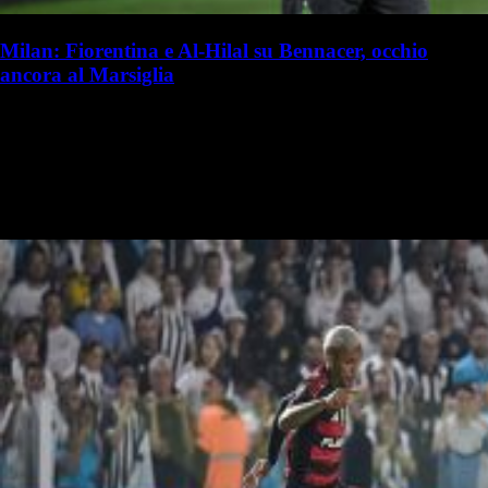
Milan: Fiorentina e Al-Hilal su Bennacer, occhio
ancora al Marsiglia
S. Palminteri
Stefania Palminteri
19 luglio 2025 - 15:50
19 luglio
Vai nel canale WhatsApp del Milanista > Ismael Bennacer è al
capolinea della sua avventura al Milan. Marco Pasotto ha analizzato a
La Gazzetta dello Sport il futuro dell'algerino. Secondo il…