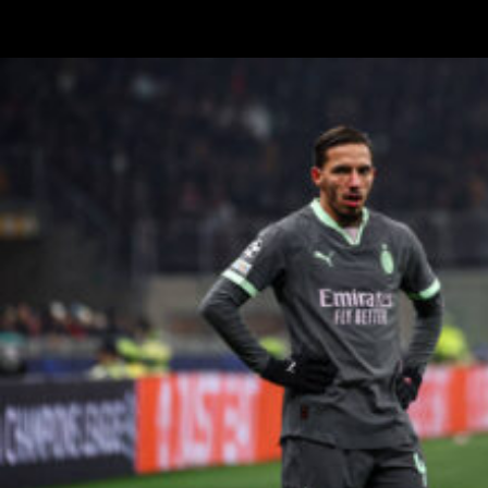
TMW Radio citando anche il Milan e di Max Allegri e Igli Tare: “C’è
stata questa trattativa per la cessione del Monza che non è…