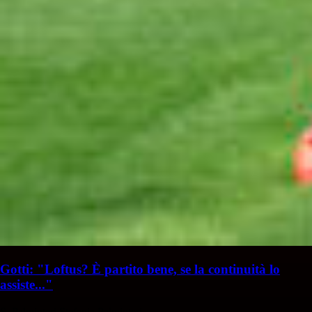
Gotti: "Loftus? È partito bene, se la continuità lo
assiste..."
S. Palminteri
Stefania Palminteri