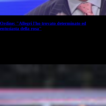
Ordine: "Allegri l'ho trovato determinato ed
entusiasta della rosa"
S. Palminteri
Stefania Palminteri
21 luglio 2025 - 19:10
21 luglio
Vai nel canale WhatsApp del Milanista > Franco Ordine ha parlato a
TMW Radio in merito a Massimiliano Allegri e al calciomercato del
Milan: Il Milan è in ritardo sul mercato?: "Credo che in questa…