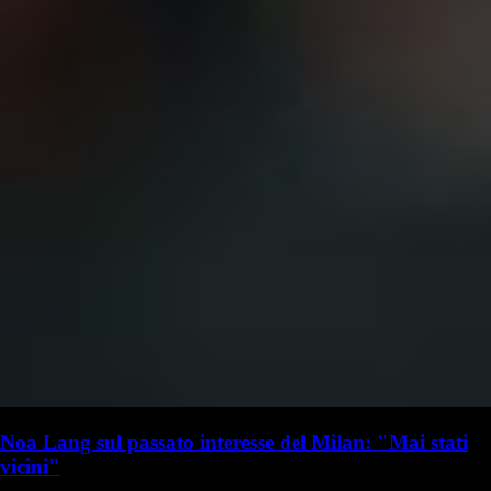
Noa Lang sul passato interesse del Milan: "Mai stati
vicini"