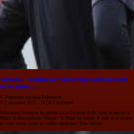
Vernazza: "Il Milan ha vinto tre big match per corto
muso, penso..."
S. Palminteri
Stefania Palminteri
2 dicembre 2025 - 16:34
2 dicembre
Sebastiano Vernazza ha parlato a La Gazzetta dello Sport in merito al
Milan di Massimiliano Allegri: "Il Milan ha battuto le altre tre e sempre
di corto muso, come da codice allegriano. Due vittorie…