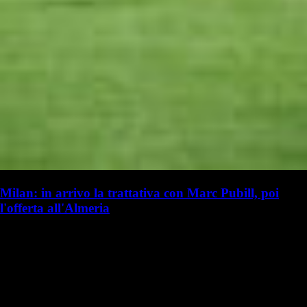
Milan: in arrivo la trattativa con Marc Pubill, poi
l'offerta all'Almeria
G. Benedetti
Giulia Benedetti
20 luglio 2025 - 17:20
20 luglio
Vai nel canale Telegram del Milanista > Niccolò Ceccarini ha parlato a
TMW Radio in merito al calciomercato del Milan: "Il Milan è molto
attivo. I rossoneri vogliono completare il prima possibile la…