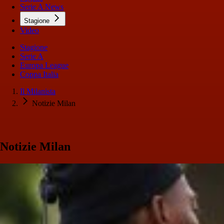
Serie A News
Stagione
Video
Stagione
Serie A
Europa League
Coppa Italia
Il Milanista
Notizie Milan
Notizie Milan