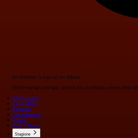
per installare la App sul tuo Iphone.
Mentre navighi nell'app, scorri il dito da sinistra a destra dello 
Ultime notizie
News Milan
Rassegna
Calciomercato
Pagelle
Serie A News
Stagione