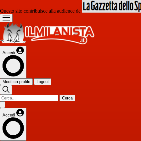
Questo sito contribuisce alla audience de
Accedi
Modifica profilo
Logout
Cerca
Accedi