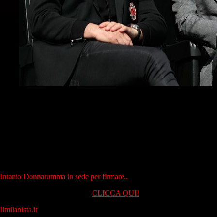
montella milan
Il calciomercato ancora non è chiuso e il Milan ha già una corsia
preferenziale su altri due giocatori che vengono da stagioni buone in
Serie A: Biglia e Kalinic. Infine i tifosi, che hanno già fatto richiesta
per gli abbonamenti e già hanno fatto sentire il loro calore nella prima
sgambata stagionale a Milanello.
Tutto l'ambiente Milan non vede l'ora di iniziare la stagione.
Intanto Donnarumma in sede per firmare..
SEGUICI SU TELEGRAM:
CLICCA QUI!
Ilmilanista.it