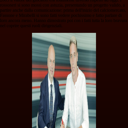
rossoneri si sono mossi con astuzia, presentando un progetto valido, a
partire anche dalla comunicazione: prima dell'inizio del calciomercato,
Fassone e Mirabelli si sono fatti vedere pochissimo e fatto parlare di
loro ancora meno. Hanno dimostrato poi con i fatti tutta la loro bravura
nel coprire questi ruoli dirigenziali.