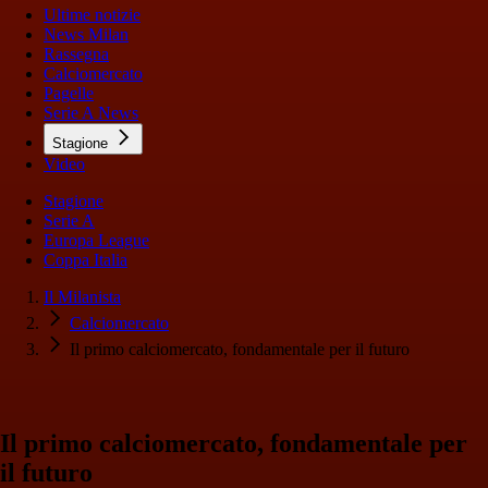
Ultime notizie
News Milan
Rassegna
Calciomercato
Pagelle
Serie A News
Stagione
Video
Stagione
Serie A
Europa League
Coppa Italia
Il Milanista
Calciomercato
Il primo calciomercato, fondamentale per il futuro
Il primo calciomercato, fondamentale per
il futuro