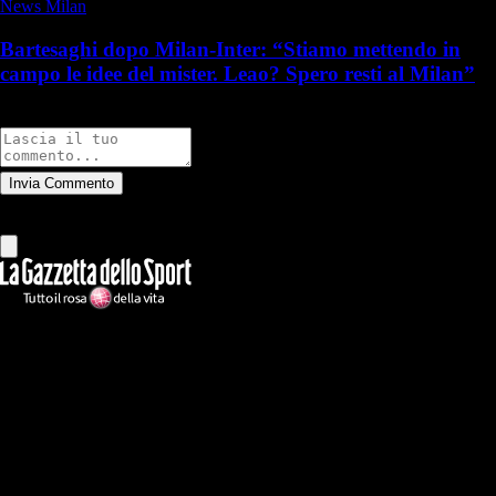
News Milan
Bartesaghi dopo Milan-Inter: “Stiamo mettendo in
campo le idee del mister. Leao? Spero resti al Milan”
Commenti
Invia Commento
Tutti
Leggi altri commenti
Ilmilanista.it
Testata giornalistica autorizzazione tribunale di Roma iscritta con il
n°78 con delibera del 12/04/2018. Direttore Responsabile: Stefano
Benedetti
Il sito IlMilanista.it di titolarità di Geo Editrice S.r.l. con sede in Roma,
via Bomarzo 34, C.F./PI 09724341004, è affiliato al network Gazzanet