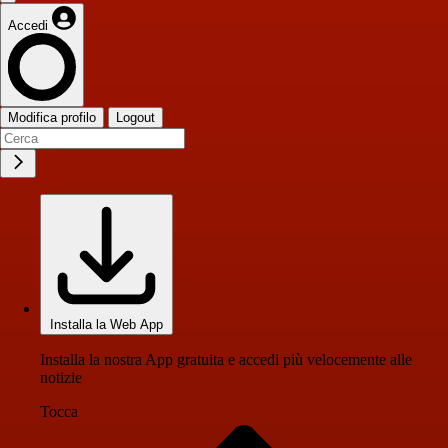
Accedi
Modifica profilo
Logout
Installa la Web App
Installa la nostra App gratuita e accedi più velocemente alle
notizie
Tocca