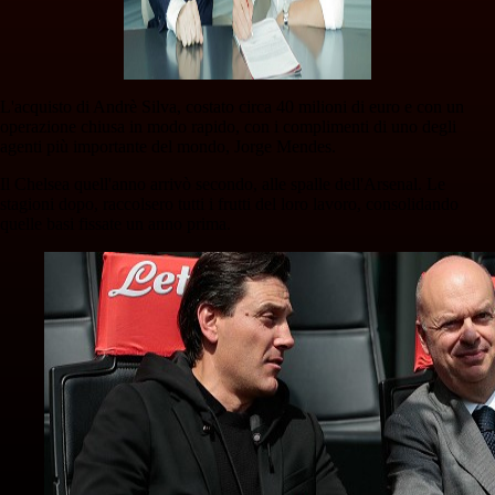
L'acquisto di Andrè Silva, costato circa 40 milioni di euro e con un
operazione chiusa in modo rapido, con i complimenti di uno degli
agenti più importante del mondo, Jorge Mendes.
Il Chelsea quell'anno arrivò secondo, alle spalle dell'Arsenal. Le
stagioni dopo, raccolsero tutti i frutti del loro lavoro, consolidando
quelle basi fissate un anno prima.