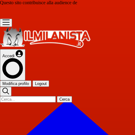
Questo sito contribuisce alla audience de
Accedi
Modifica profilo
Logout
Cerca