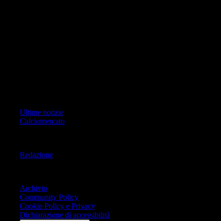
di RCS Mediagroup S.p.a.. Unico responsabile dei contenuti (testi,
foto, video e grafiche) è Geo Editrice; per ogni comunicazione avente
ad oggetto i contenuti del Sito scrivere a info@geoeditrice.it
Pagina non ufficiale, non autorizzata o connessa a Associazione Calcio
Milan S.p.A. I marchi MILAN e AC MILAN sono di esclusiva
proprietà di Associazione Calcio Milan S.p.A..
Copyright Copyright 2021-2026 © IlMilanista.it & Geo Editrice S.r.l |
Tutti i diritti riservati.
Primo Piano
Ultime notizie
Calciomercato
Informazioni
Redazione
Trasparenza
Archivio
Community Policy
Cookie Policy e Privacy
Dichiarazione di accessibilità